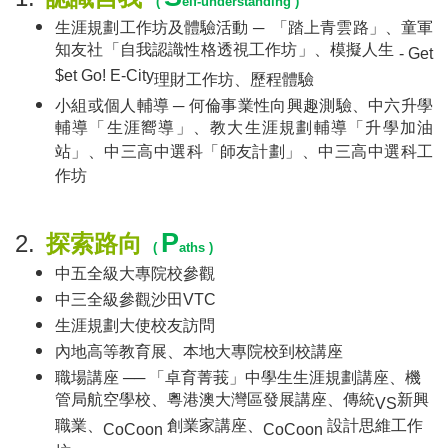
(
elf-understanding )
生涯規劃工作坊及體驗活動
─
「踏上青雲路」、童軍
知友社「自我認識性格透視工作坊」、模擬人生
- Get
$et Go! E-City
理財工作坊、歷程體驗
小組或個人輔導
─
何倫事業性向興趣測驗、中六升學
輔導「生涯嚮導」、教大生涯規劃輔導「升學加油
站」、中三高中選科「師友計劃」、中三高中選科工
作坊
P
2.
探索路向
(
aths )
中五全級大專院校參觀
中三全級參觀沙田
VTC
生涯規劃大使校友訪問
內地高等教育展、本地大專院校到校講座
職場講座
──
「卓育菁莪」中學生生涯規劃講座、機
管局航空學校、粵港澳大灣區發展講座、傳統
新興
VS
職業、
創業家講座、
設計思維工作
CoCoon
CoCoon