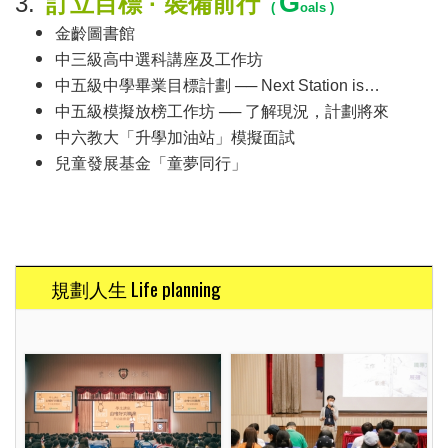
G
3.
訂立目標 · 裝備前行
(
oals )
金齡圖書館
中三級高中選科講座及工作坊
中五級中學畢業目標計劃 ──
Next Station is
…
中五級模擬放榜工作坊
──
了解現況，計劃將來
中六教大「升學加油站」模擬面試
兒童發展基金「童夢同行」
規劃人生 Life planning