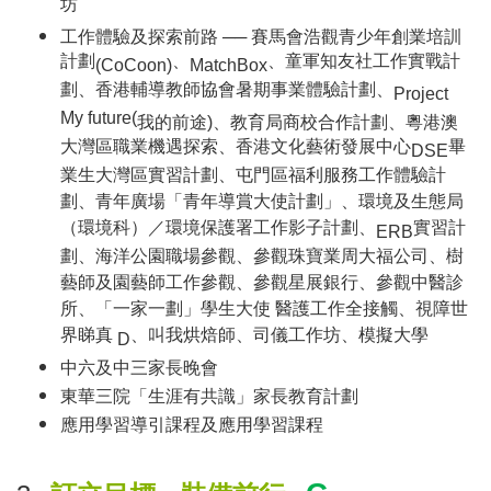
坊
工作體驗及探索前路
──
賽馬會浩觀青少年創業培訓
計劃
、
、童軍知友社工作實戰計
(CoCoon)
MatchBox
劃、香港輔導教師協會暑期事業體驗計劃、
Project
My future(
我的前途
)
、教育局商校合作計劃、粵港澳
大灣區職業機遇探索、香港文化藝術發展中心
畢
DSE
業生大灣區實習計劃、屯門區福利服務工作體驗計
劃、青年廣場「青年導賞大使計劃」、環境及生態局
（環境科）／環境保護署工作影子計劃、
實習計
ERB
劃、海洋公園職場參觀、參觀珠寶業周大福公司、樹
藝師及園藝師工作參觀、參觀星展銀行、參觀中醫診
所、「一家一劃」學生大使 醫護工作全接觸、視障世
界睇真
、叫我烘焙師、司儀工作坊、模擬大學
D
中六及中三家長晚會
東華三院「生涯有共識」家長教育計劃
應用學習導引課程及應用學習課程