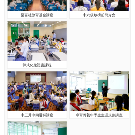
樂言社教育基金講座
中六級放榜前簡介會
韓式化妝證書課程
中三升中四選科講座
卓育菁莪中學生生涯規劃講座