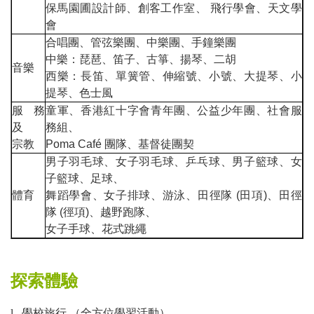
保馬園圃設計師、創客工作室、
飛行學會、天文學
會
合唱團、管弦樂團、中樂團、手鐘樂團
中樂：琵琶、笛子、古箏、揚琴、二胡
音樂
西樂：長笛、單簧管、伸縮號、小號、大提琴、小
提琴、色士風
服務
童軍、香港紅十字會青年團、公益少年團、社會服
及
務組、
宗教
Poma Caf
é 團隊、基督徒團契
男子羽毛球、女子羽毛球、乒乓球、男子籃球、女
子籃球、足球、
體育
舞蹈學會、女子排球、游泳、田徑隊
(
田項
)
、田徑
隊
(
徑項
)
、越野跑隊、
女子手球、花式跳繩
探索體驗
l
學校旅行
（
全方位學習活動）