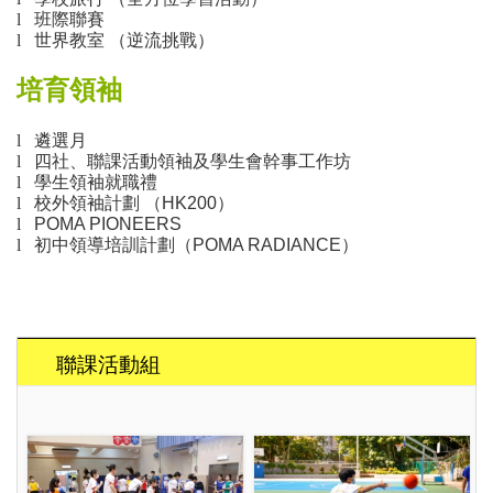
l
班際聯賽
l
世界教室 （
逆流挑戰）
培育領袖
l
遴選月
l
四社、聯課活動領袖及學生會幹事工作坊
l
學生領袖就職禮
l
校外領袖計劃 （
HK200）
l
POMA PIONEERS
l
初中領導培訓計劃（POMA RADIANCE）
聯課活動組