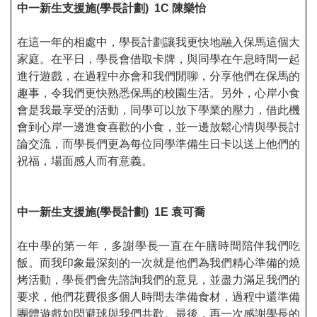
中一新生支援施
(
學長計劃
) 1C
陳樂怡
在這一年的相處中，學長計劃讓我更快地融入保馬這個大
家庭。在平日，學長會借取卡牌，與同學在午息時間一起
進行遊戲，在過程中亦會和我們閒聊，分享他們在保馬的
趣事，令我們更快熟悉保馬的校園生活。另外，心岸小食
會是我最享受的活動，同學可以放下學業的壓力，借此機
會到心岸一邊進食喜歡的小食，並一邊放鬆心情與學長討
論交流，而學長們更為每位同學準備生日卡以送上他們的
祝福，場面感人而有意義。
中一新生支援施
(
學長計劃
) 1E
袁可喬
在中學的第一年，多謝學長一直在午膳時間陪伴我們吃
飯。而我印象最深刻的一次就是他們為我們精心準備的燒
烤活動，學長們會先諮詢我們的意見，並盡力滿足我們的
要求，他們花費很多個人時間去準備食材，過程中還準備
團體遊戲如閃避球與我們共歡。最後，再一次感謝學長的