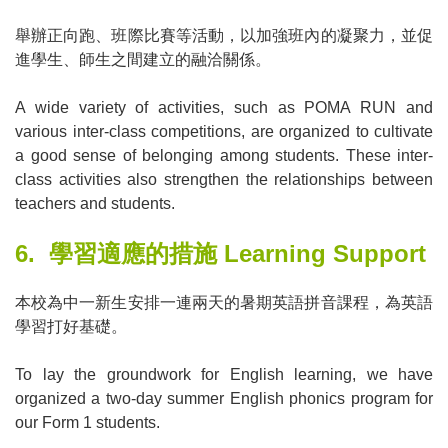
舉辦正向跑、班際比賽等活動，以加強班內的凝聚力，並促
進學生、師生之間建立的融洽關係。
A wide variety of activities, such as POMA RUN and
various inter-class competitions, are organized to cultivate
a good sense of belonging among students. These inter-
class activities also strengthen the relationships between
teachers and students.
6.
學習適應的措施
Learning Support
本校為中一新生安排一連兩天的暑期英語拼音課程，為英語
學習打好基礎。
To lay the groundwork for English learning, we have
organized a two-day summer English phonics program for
our Form 1 students.