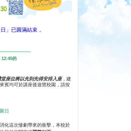
聚日」已圓滿結束，
﹗
---------------------------
- 12:45
的
禮堂座位將以先到先得安排入座
，建
來賓均可於講座後遊覽校園
，請按
重聚日
消化這次慘劇帶來的衝擊，本校於