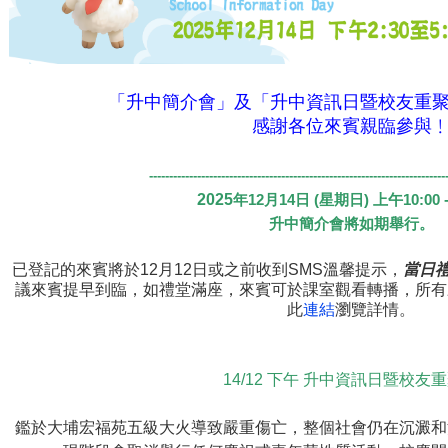
「升中簡介會」及「升中資訊日暨校友重
感謝各位來賓親臨參與
--------------------------------------------------------------------------
2025
年
12
月
14
日
(
星期日
)
上午
10:00 
升中簡介會將如期舉行。
已登記的來賓將於
12
月
12
日或之前收到
SMS
溫馨提示，
當日
議來賓提早到臨，如禮堂滿座，來賓可於課室觀看轉播，所有
此
連結
瀏覽詳情。
14/12 下午 升中資訊日暨校友
鑑於大埔宏福苑五級大火導致嚴重傷亡，整個社會仍在沉澱和