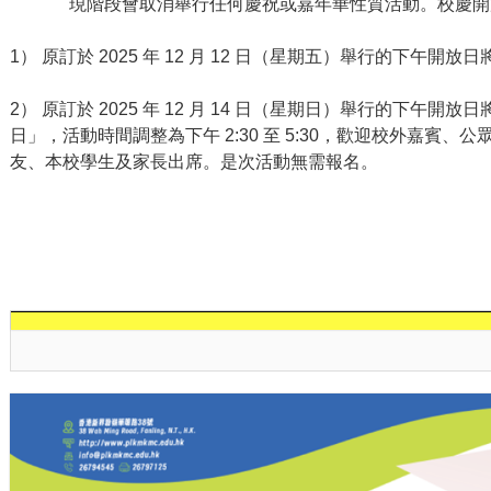
現階段會取消舉行任何慶祝或嘉年華性質活動。校慶開
1
） 原訂於
2025
年
12
月
12
日（星期五）舉行的下午開放日
2
） 原訂於
2025
年
12
月
14
日（星期日）舉行的下午開放日
日」，活動時間調整為下午
2:30
至
5:30
，歡迎校外嘉賓、公
友、本校學生及家長出席。是次活動無需報名。