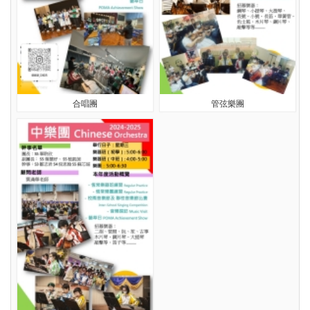
合唱團
管弦樂團