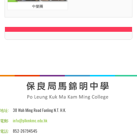
中樂團
地址:
38 Wah Ming Road Fanling N.T. H.K.
電郵:
info@plkmkmc.edu.hk
電話:
852-26794545