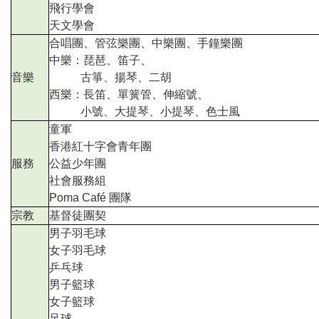
飛行學會
天文學會
合唱團、管弦樂團、中樂團、手鐘樂團
中樂：琵琶、笛子、
音樂
古箏、揚琴、二胡
西樂：長笛、單簧管、伸縮號、
小號、大提琴、小提琴、色士風
童軍
香港紅十字會青年團
服務
公益少年團
社會服務組
Poma Caf
é 團隊
宗教
基督徒團契
男子羽毛球
女子羽毛球
乒乓球
男子籃球
女子籃球
足球