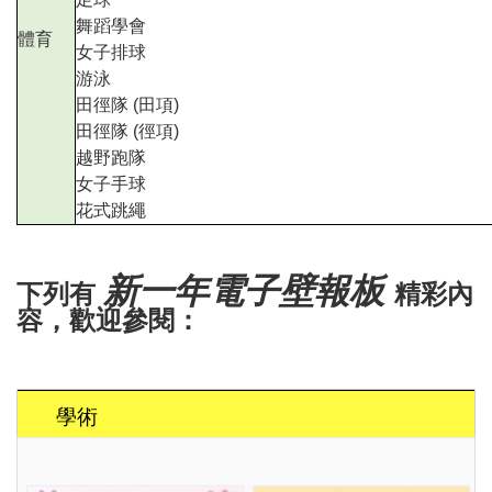
舞蹈學會
體育
女子排球
游泳
田徑隊
(
田項
)
田徑隊
(
徑項
)
越野跑隊
女子手球
花式跳繩
新一年電子壁報板
下列有
精彩內
容，歡迎參閱：
學術