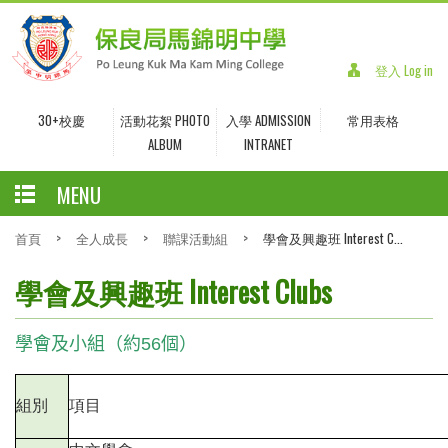
登入 Log in
30+校慶
活動花絮 PHOTO
入學 ADMISSION
常用表格
ALBUM
INTRANET
MENU
首頁
>
全人成長
>
聯課活動組
>
學會及興趣班 Interest C...
學會及興趣班 Interest Clubs
學會及小組（約56
個）
組別
項目