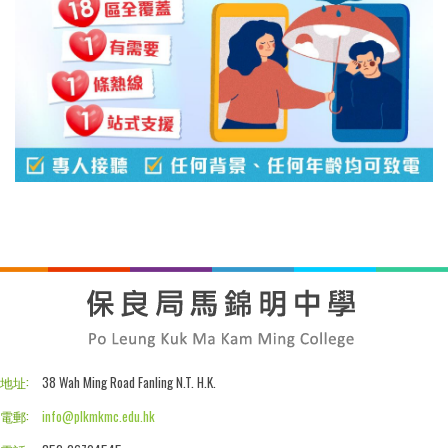
地址:
38 Wah Ming Road Fanling N.T. H.K.
電郵:
info@plkmkmc.edu.hk