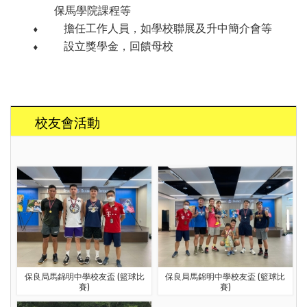
保馬學院課程等
⬧
擔任工作人員，如學校聯展及升中簡介會等
⬧
設立獎學金，回饋母校
校友會活動
保良局馬錦明中學校友盃 (籃球比
保良局馬錦明中學校友盃 (籃球比
賽)
賽)