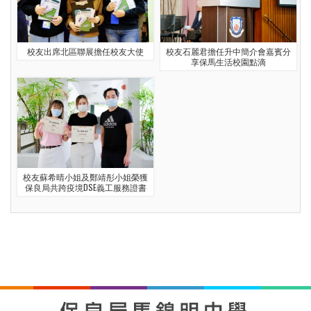
校友出席北區聯展擔任校友大使
校友石麗君擔任升中簡介會嘉賓分
享保馬生活校園點滴
校友蘇希晴小姐及鄭靖彤小姐榮獲
保良局共跨疫境DSE義工服務證書