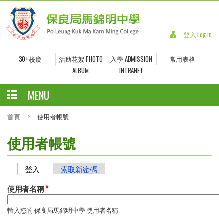
登入 Log in
30+校慶
活動花絮 PHOTO
入學 ADMISSION
常用表格
ALBUM
INTRANET
MENU
首頁
>
使用者帳號
使用者帳號
登入
(作用中頁籤)
索取新密碼
主要索引標籤
使用者名稱
*
輸入您的 保良局馬錦明中學 使用者名稱