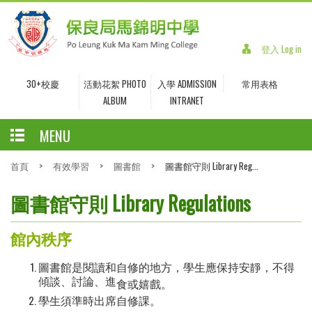
登入 Log in
30+校慶
活動花絮 PHOTO
入學 ADMISSION
常用表格
ALBUM
INTRANET
MENU
首頁
>
有效學習
>
圖書館
>
圖書館守則 Library Reg...
圖書館守則 Library Regulations
館
內秩序
圖書館是閱讀和自修的地方，學生應保持安靜，不得
傾談、討論、進
食或嬉戲。
學生須準時出席自修課。