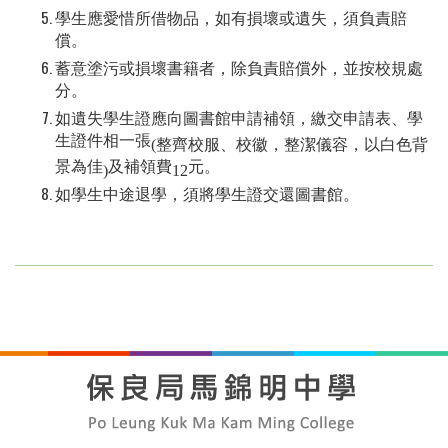
學生應愛惜所借物品，如有損壞或遺失，須負責賠
償。
蓄意塗污或損壞書籍者，除負責賠償外，並按校規處
分。
如遺失學生證應向圖書館申請補領，繳交申請表、學
生證件相一張
(
整齊
校服、校徽，整潔儀容，以白色背
景為佳
及補領費
元。
)
12
如學生中途退學，須將學生證交還圖書館。