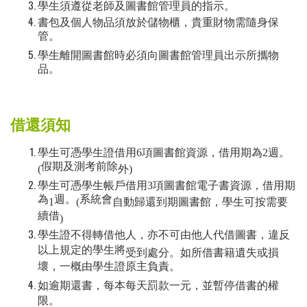
學生須遵從老師及圖書館管理員的指示。
書包及個人物品須放於儲物櫃，貴重財物需隨身保
管。
學生離開圖書館時必須向圖書館管理員出示所攜物
品。
借還須知
學生可憑學生證借用
6
項圖書館資源，借用期為
2
週。
假期及測考前除
(
外
)
學生可憑學生帳戶借用
3
項圖書館電子書資源，借用期
為
週。
系統會
1
(
自動歸還到期圖書館，學生可按需要
續借
)
學生證不得轉借他人，亦不可由他人代借圖書，違反
以上規定的學生將
受到處分。如所借書籍遺失或損
壞，一概由學生證原主負責。
如逾期還書，每本每天罰款一元，並暫停借書的權
限。