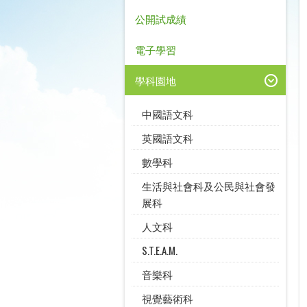
公開試成績
電子學習
學科園地
中國語文科
英國語文科
數學科
生活與社會科及公民與社會發
展科
人文科
S.T.E.A.M.
音樂科
視覺藝術科