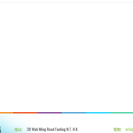
地址:
38 Wah Ming Road Fanling N.T. H.K.
電郵:
info