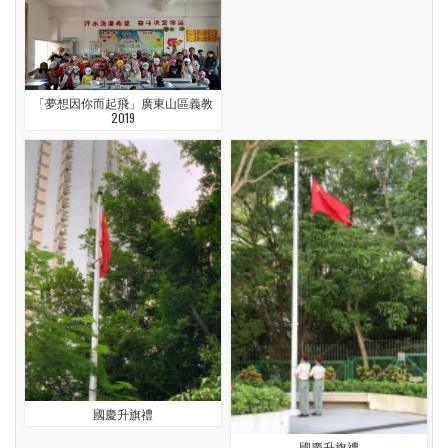
「夢想因你而起飛」廣東山區義教
2019
國慶升旗禮
國慶升旗禮