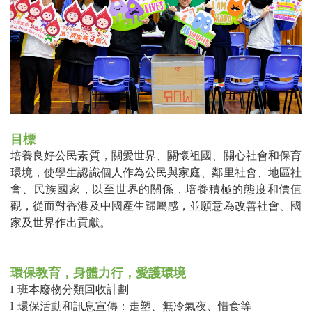
目標
培養良好公民素質，關愛世界、關懷祖國、關心社會和保育
環境，使學生認識個人作為公民與家庭、鄰里社會、地區社
會、民族國家，以至世界的關係，培養積極的態度和價值
觀，從而對香港及中國產生歸屬感，並願意為改善社會、國
家及世界作出貢獻。
環保教育，身體力行，愛護環境
l
班本廢物分類回收計劃
l
環保活動和訊息宣傳：走塑、無冷氣夜、惜食等