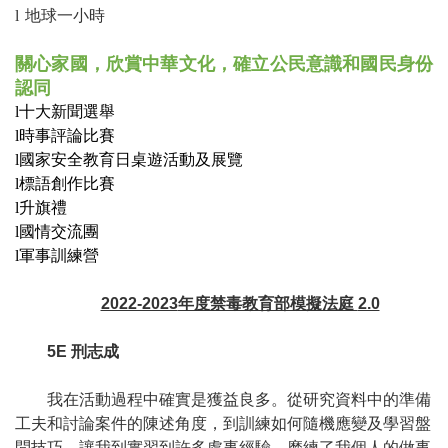
l
地球一小時
關心家國，欣賞中華文化，確立公民意識和國民身份
認同
l
十大新聞選舉
l
時事評論比賽
l
國家安全教育日桌遊活動及展覽
l
標語創作比賽
l
升旗禮
l
國情交流團
l
軍事訓練營
2022-2023
年度禁毒教育部模擬法庭
2.0
5E
刑志成
我在活動過程中確實是獲益良多。從研究資料中的準備
工夫和討論案件的陳述角度，到訓練如何隨機應變及學習盤
問技巧，讓我到實習到許多處事經驗，磨練了我個人的做事