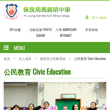
登入 Log in
30+校慶
活動花絮 PHOTO
入學 ADMISSION
常用表格
ALBUM
INTRANET
MENU
首頁
>
全人成長
>
德育及公民教育組
>
公民教育 Civic Education
公民教育 Civic Education