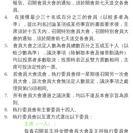
報告。召開會員大會的通知，須於開會前七天送交各會
員。
4.
在接獲最少三十名或百分之三的會員（以較多者為
準），提出列名討論某項或某些事宜的書面要求後，主
席須於十五天內，召開特別會員大會，召開特別會員大
會的通知，須於開會前七天送交各會員。
5.
會員大會之法定人數為會員總數百分之五或五十人（以
較少數為準），議決事項（除解散本會及修章動議外）
均以投票者多數取決；投票時若正反雙方票數相同，主
席可投決定性的一票。
6.
若會員大會流會，執行委員會得一星期後召開另一次會
員大會，該次會員大會無法定人數規定，議決事項之處
理與第
(5)
項相同。
7.
所有會員大會通過之議決案，均以不違反本會宗旨為原
則。
8.
執行委員會有主要委員十四人。
9.
執行委員會以互選方式選出以下委員：
主席（一人）：
負責召開並主持全體會員大會及主持執行委員會