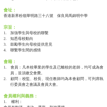
會址：
香港新界粉嶺華明路三十八號 保良局馬錦明中學
宗旨：
1.
加強學生與母校的聯繫
2.
知悉母校動向
3.
鼓勵學生向母校提供意見
4.
聯繫學生間的感情
會籍：
1.
會員：凡本校畢業的學生及已離校的老師，均可成為會
員，並須繳交會費。
2.
顧問：校監、校長、現任教師均為本會顧問，可列席執
行委員會之會議及會員大會。
會員權利與義務：
1.
權利：