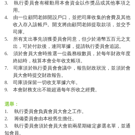
3.
執行委員會有權動用本會資金以作獎品或其他事項之
用。
4.
由一位顧問老師開設戶口，並把司庫收集的會費及其他
收入存入該帳戶。開支將由顧問老師提取款項，並交予
司庫。
5.
所有支出事先須獲委員會同意，但少於港幣五百元之支
出，可於付款後，連同單據，提請執行委員會追認。
6.
須於會員大會時推選一位義務核數員，於每年財政年度
終結時，核算本會全年收支帳項。
7.
司庫須於執行委員會會議中，報告財政狀況，並須於會
員大會時提交財政報告。
8.
司庫須保留一切收支單據六年。
9.
本會財務支出不能超過每年所收之經費。
選舉：
1.
執行委員會負責會員大會之工作。
2.
籌備委員會由本校舊生擔任。
3.
執行委員會須於會員大會前兩星期確定參選名單，並通
知會員。