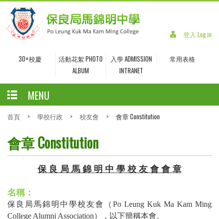
登入 Log in
30+校慶
活動花絮 PHOTO
入學 ADMISSION
常用表格
ALBUM
INTRANET
MENU
首頁
>
學校行政
>
校友會
>
會章 Constitution
會章 Constitution
保 良 局 馬 錦 明 中 學 校 友 會 會 章
名稱：
保良局馬錦明中學校友會（
Po Leung Kuk Ma Kam Ming
College Alumni Association
），以下簡稱本會。