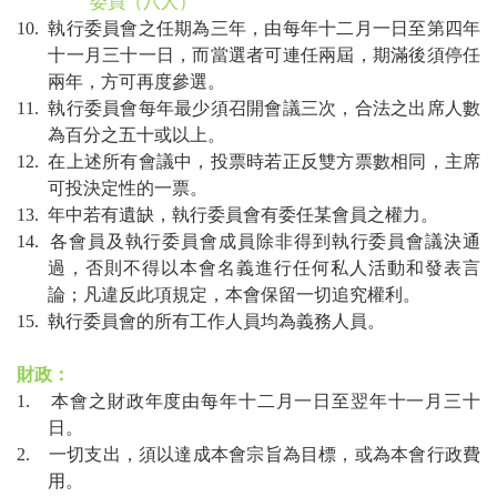
委員（八人）
10.
執行委員會之任期為三年，由每年十二月一日至第四年
十一月三十一日，而當選者可連任兩屆，期滿後須停任
兩年，方可再度參選。
11.
執行委員會每年最少須召開會議三次，合法之出席人數
為百分之五十或以上。
12.
在上述所有會議中，投票時若正反雙方票數相同，主席
可投決定性的一票。
13.
年中若有遺缺，執行委員會有委任某會員之權力。
14.
各會員及執行委員會成員除非得到執行委員會議決通
過，否則不得以本會名義進行任何私人活動和發表言
論；凡違反此項規定，本會保留一切追究權利。
15.
執行委員會的所有工作人員均為義務人員。
財政：
1.
本會之財政年度由每年十二月一日至翌年十一月三十
日。
2.
一切支出，須以達成本會宗旨為目標，或為本會行政費
用。