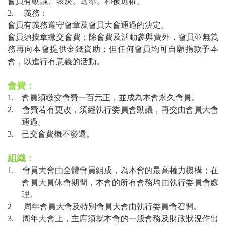
會員有動議、表決、選舉、和被選權。
2.
義務：
會員有義務遵守會章及會員大會通過的決定。
會員須按章繳交會費；除會費及活動參與費外，會員並無義
務再向本會提供金錢資助；但任何會員均可自願捐款予本
會，以進行有意義的活動。
會費：
1.
會員須繳交會費一百元正，並成為本會永久會員。
2.
會費若有更改，須經執行委員會動議，再交由會員大會
通過。
3.
已交會費概不發還。
組織：
1.
會員大會由全體會員組成，為本會的最高權力機構；在
會員大員休會期間，本會的所有會務均由執行委員會處
理。
2
周年會員大會及特別會員大會由執行委員會召開。
3.
周年大會上，主席須就本會的一般會務及財政狀況作出