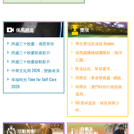
保馬頻道
獎項
跨越三十校慶：感恩有你
學生獎項及成就 Studen...
跨越三十校慶歌曲影片
保馬園圃種植團隊於〈海洋
公園...
跨越三十校慶啟動影片
1A 張詠彤、1A 郭綮芊、...
中華文化周 2026：變臉表演
同學於〈香港警務處 - 網絡...
幸福時光 Time for Self-Care
2026
同學於〈澳門特別行政區旅
遊局...
5D 鄧卓盈於〈保良局青少
年...
升學及
活動剪影
生涯規劃