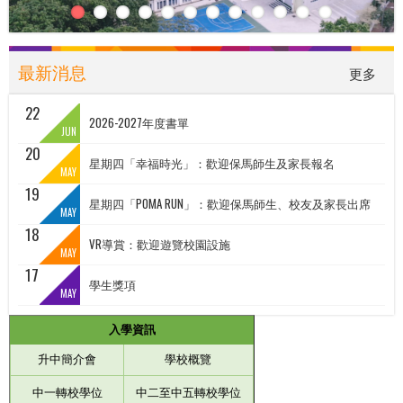
最新消息
更多
22
2026-2027年度書單
JUN
20
星期四「幸福時光」：歡迎保馬師生及家長報名
MAY
19
星期四「POMA RUN」：歡迎保馬師生、校友及家長出席
MAY
18
VR導賞：歡迎遊覽校園設施
MAY
17
學生獎項
MAY
入學資訊
升中簡介會
學校概覽
中
一轉校學位
中二至中五轉校學位