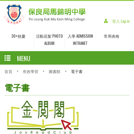
登入 Log in
30+校慶
活動花絮 PHOTO
入學 ADMISSION
常用表格
ALBUM
INTRANET
MENU
首頁
>
有效學習
>
圖書館
>
電子書
電子書