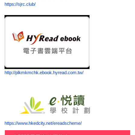
https://sjrc.club/
http://plkmkmchk.ebook.hyread.com.tw/
https://www.hkedcity.net/ereadscheme/