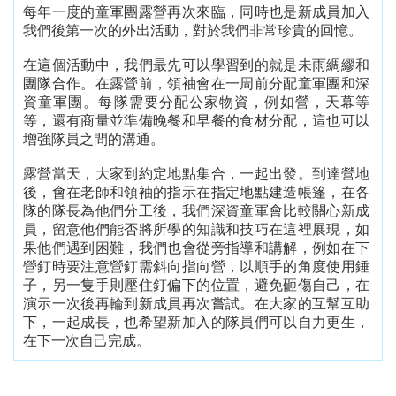
每年一度的童軍團露營再次來臨，同時也是新成員加入
我們後第一次的外出活動，對於我們非常珍貴的回憶。
在這個活動中，我們最先可以學習到的就是未雨綢繆和
團隊合作。在露營前，領袖會在一周前分配童軍團和深
資童軍團。每隊需要分配公家物資，例如營，天幕等
等，還有商量並準備晚餐和早餐的食材分配，這也可以
增強隊員之間的溝通。
露營當天，大家到約定地點集合，一起出發。到達營地
後，會在老師和領袖的指示在指定地點建造帳篷，在各
隊的隊長為他們分工後，我們深資童軍會比較關心新成
員，留意他們能否將所學的知識和技巧在這裡展現，如
果他們遇到困難，我們也會從旁指導和講解，例如在下
營釘時要注意營釘需斜向指向營，以順手的角度使用錘
子，另一隻手則壓住釘偏下的位置，避免砸傷自己，在
演示一次後再輪到新成員再次嘗試。在大家的互幫互助
下，一起成長，也希望新加入的隊員們可以自力更生，
在下一次自己完成。