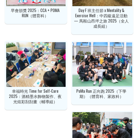
早會頒獎 2025：CCA + POMA
Day F 班主任節 x Mentality &
RUN（體育科）
Exercise Well：中四級遠足活動
— 馬鞍山昂坪之旅 2025（全人
成長組）
幸福時光 Time for Self-Care
PoMa Run 正向跑 2025（下學
2025：酒精墨水飾物製作、夜
期）（體育科、家政科）
光炫彩刮刮畫（輔導組）