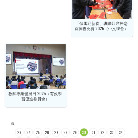
「保馬迎新春」班際即席揮毫
寫揮春比賽 2025（中文學會）
教師專業發展日 2025（有效學
習促進委員會）
頁:
…
…
23
24
25
26
27
28
29
30
31
32
33
34