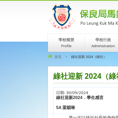
學校概覽
學校行政
Profile
Administration
首頁
>
綠社迎新 2024（綠社）
綠社迎新 2024（
日期:
30/09/2024
綠社迎新
2024
．學生感言
5A
梁穎琳
第一次以綠社社長的身份