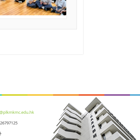
o@plkmkmc.edu.hk
26797125
外