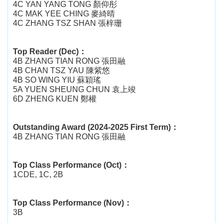
4C YAN YANG TONG
顏仰彤
4C
MAK YEE CHING
麥綺晴
4C
ZHANG TSZ SHAN
張梓珊
Top Reader (Dec)
：
4B ZHANG TIAN RONG
張田融
4B CHAN TSZ YAU
陳紫悠
4B SO WING YIU
蘇穎瑤
5A YUEN SHEUNG CHUN
袁上竣
6D ZHENG KUEN
鄭權
Outstanding Award (2024-2025 First Term)
：
4B ZHANG TIAN RONG
張田融
Top Class Performance (Oct)
：
1CDE, 1C, 2B
Top Class Performance (Nov)
：
3B