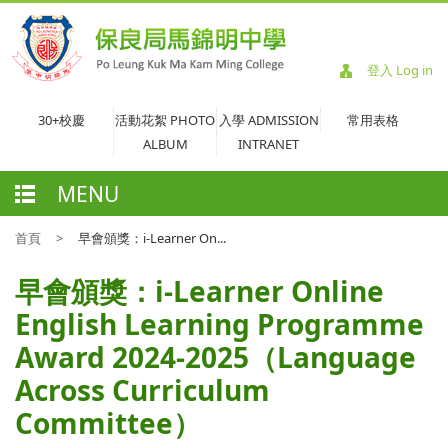
登入 Log in
30+校慶
活動花絮 PHOTO
入學 ADMISSION
常用表格
ALBUM
INTRANET
MENU
首頁
>
早會頒獎：i-Learner On...
早會頒獎：i-Learner Online
English Learning Programme
Award 2024-2025（Language
Across Curriculum
Committee）