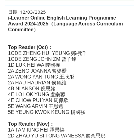
日期:
12/03/2025
i-Learner Online English Learning Programme
Award 2024-2025
（
Language Across Curriculum
Committee
）
Top Reader (Oct)
：
1CDE
ZHENG HUI YEUNG
鄭栩洋
1CDE
ZENG JOHN ZM
曾子銘
1D LUK HEI WA
陸熙樺
2A
ZENG JOANNA
曾姿喬
2A
WONG YAN TUNG
王欣彤
2A
HAU HADRIAN
侯賀維
4B NI ANSON
倪思翰
4E
LO LOK YUNG
盧樂蓉
4E
CHOW PUI YAN
周佩欣
5E
WANG ARVIN
王思遠
5E YEUNG KWOK KEUNG
楊國強
Top Reader (Nov)
：
1A
TAM KING HEI
譚景禧
2D ZHAO YU SI TONG VANESSA
趙余思彤