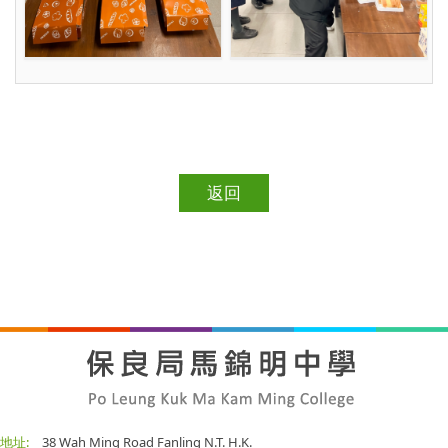
返回
地址:
38 Wah Ming Road Fanling N.T. H.K.