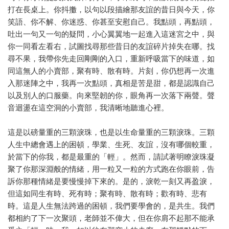
打在長桌上。你抖擻，以句以段描繪那友誼的昔日與今天，你
笑語、你不解、你迷惑、你甚至安慰自己。我點頭，再點頭，
吐出一句又一句的疑問，小心翼翼地一起進入這迷宮之中，與
你一同看左看右，試圖找尋那些昔日的友誼碎片掉失在哪。找
尋不果，我帶你先走回剛剛的入口，重新呼吸當下的味道，如
同這無人的小賣部，聚有時、散有時。片刻，你仍想再一次進
入那迷陣之中，我再一次點頭，真相是苦是甜，都是認識自己
以及別人的口服藥。向來堅韌的你，眼角再一次落下兩聲。聲
音迴盪在這空洞的小賣部，我清晰地聽進心裡。
這是以磅量重的三顆淚珠，也是以生命量重的三顆淚珠。三顆
人生中總會遇上的困頓，學業、生死、友誼，沒有哪個較重，
於當下的你我，都是最重的「輕」。然而，請試著明瞭淚珠凝
聚了你那深淵般的情緒，用一粒又一粒的方式跑在你眼前，告
訴你那種情緒是要慢慢掉下來的。是的，淚乾一刻又再盈淚，
但這如同生有時、死有時；聚有時、散有時；歡有時、悲有
時。這是人生無法跨過的困頓，我們要學會的，是共生。我們
都相約了下一次聚頭，老師並不偉大，但在你肩不起那不能承