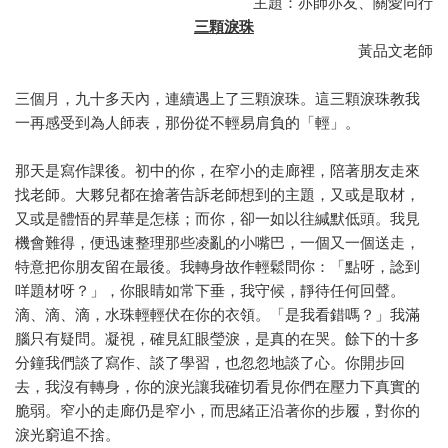
主題：亦師亦友、關愛同行
三顆淚珠
黃品文老師
三個月，九十多天內，連續遇上了三顆淚珠。這三顆淚珠教我
一再感受到為人師表，那份從不輕易肩負的「輕」。
那天是寫作課後。初中的你，在窄小的走廊裡，陪著朋友走來
找老師。大夥兒都在搶著告訴老師想到的主題，又或是取材，
又或是體悟的昇華是怎樣；而你，卻一如以往緘默低頭。我見
機會難得，便迅速整理那些凌亂的小嘴巴，一個又一個送走，
特意把你朋友留在最後。我轉身故作輕鬆問你：「點呀，諗到
咩題材呀？」，你眼睛如常下垂，我守候，靜待任何回聲。
滴、滴、滴，水珠輕輕伏在你的衣領。「是我看錯嗎？」我滿
腦只有疑問。凝視，確見紅眼瑩淚，是真的在哭。餘下的十多
分鐘我們談了寫作、談了學習，也忽忽地談了心。你開步回
去，我沒有轉身，你的淚光讓我確切看見你們在壓力下真實的
脆弱。窄小的走廊仍是窄小，而思緒正沿著你的步履，對你的
淚光窮追不捨。