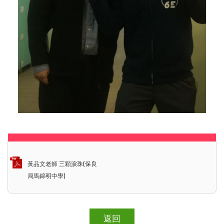
黃品文老師 三顆淚珠(保良
局馬錦明中學)
返回