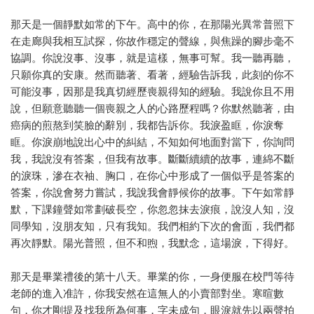
那天是一個靜默如常的下午。高中的你，在那陽光異常普照下
在走廊與我相互試探，你故作穩定的聲線，與焦躁的腳步毫不
協調。你說沒事、沒事，就是這樣，無事可幫。我一聽再聽，
只願你真的安康。然而聽著、看著，經驗告訴我，此刻的你不
可能沒事，因那是我真切經歷喪親得知的經驗。我說你且不用
說，但願意聽聽一個喪親之人的心路歷程嗎？你默然聽著，由
癌病的煎熬到笑臉的辭別，我都告訴你。我淚盈眶，你淚奪
眶。你淚崩地說出心中的糾結，不知如何地面對當下，你詢問
我，我說沒有答案，但我有故事。斷斷續續的故事，連綿不斷
的淚珠，滲在衣袖、胸口，在你心中形成了一個似乎是答案的
答案，你說會努力嘗試，我說我會靜候你的故事。下午如常靜
默，下課鐘聲如常劃破長空，你忽忽抹去淚痕，說沒人知，沒
同學知，沒朋友知，只有我知。我們相約下次的會面，我們都
再次靜默。陽光普照，但不和煦，我默念，這場淚，下得好。
那天是畢業禮後的第十八天。畢業的你，一身便服在校門等待
老師的進入准許，你我安然在這無人的小賣部對坐。寒暄數
句，你才剛提及找我所為何事，字未成句，眼淚就先以兩聲拍