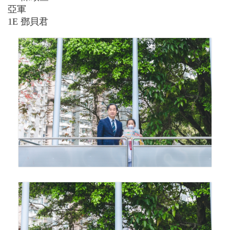
亞軍
1E
鄧貝君