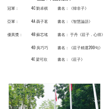
冠軍：
4C 劉卓棋
書名：《韓非子》
亞軍：
4A 聶子茗
書名：《智慧論語》
優異獎：
4B 蘇芯瑤
書名： 于丹《莊子．心得》
4D 吳巧巧
書名：《莊子精選200句》
4E 梁可欣
書名：《莊子》