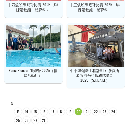
中四級班際籃球比賽 2025（聯
中三級班際籃球比賽 2025（聯
課活動組、體育科）
課活動組、體育科）
Poma Pioneer 訓練營 2025（聯
中小學創新工程計劃： 參觀香
課活動組）
港政府飛行服務隊總部
2025（S.T.E.A.M.）
頁:
…
…
13
14
15
16
17
18
19
20
21
22
23
24
25
26
27
28