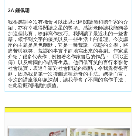
3A
鍾佩珊
我很感謝今次有機會可以出席北區閱讀節和聽作家的介
紹，亦有幸獲得閱讀之星的獎項。感謝老師讓我能夠參
加這個比賽，瞭解寫作技巧。我閱讀了最近出的一些書
籍，領悟到文字的優美以及一些生活上的道理。今次講
座的主題是黑色幽默，它是一種荒誕、病態的文學，將
痛苦與歡笑、荒謬的事實平靜地寫出來的喜劇。作家還
介紹了很多代表作，例如著名作家魯迅的作品：《阿
Q
正
傳》以及韓國的作品寄生蟲。他們借可笑的言行來影射
社會現實，表達作家對社會問題的觀點，令我覺得很有
趣，因為我是第一次接觸這種新奇的手法。總括而言，
今次的講座很印象深刻，讓我學會了不同的寫作手法，
在此發掘到閱讀的價值。