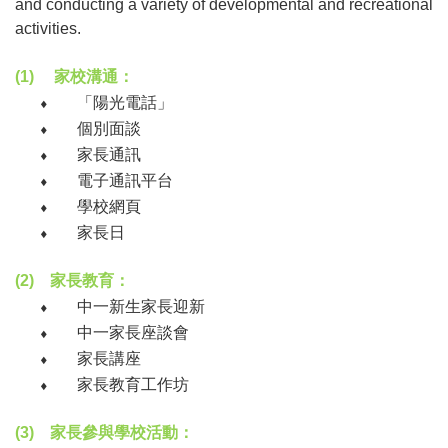
and conducting a variety of developmental and recreational
activities.
(1)
家校溝通：
⬧
「陽光電話」
⬧
個別面談
⬧
家長通訊
⬧
電子通訊平台
⬧
學校網頁
⬧
家長日
(2)
家長教育：
⬧
中一新生家長迎新
⬧
中一家長座談會
⬧
家長講座
⬧
家長教育工作坊
(3)
家長參與學校活動：