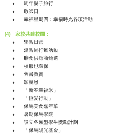
⬧
周年親子旅行
⬧
敬師日
⬧
幸福星期四：幸福時光各項活動
(4)
家校共建校園：
⬧
學習日營
⬧
溫習周打氣活動
⬧
膳食供應商甄選
⬧
校服也環保
⬧
舊書買賣
⬧
頌親恩
⬧
「新春幸福米」
⬧
「恆愛行動」
⬧
保馬美食嘉年華
⬧
暑期保馬學院
⬧
設立各類型學生獎勵計劃
⬧
「保馬陽光基金」