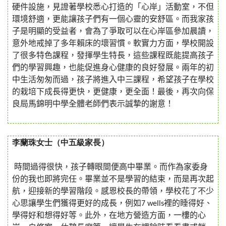
硬件
設施，
見證著
學校悉心打造的「
心岸
」活動室，不但
環境舒適，更能讓孩子們有一個心靈的安舒區
。而
我家孩
子是明顯的受益者，會為了爭取可以在心
岸區參加晨讀
，
意外地戒掉了多年賴床的壞習慣。軟實力方面，學校開設
了很多特色課程，發揮學生特長，這些課程既能提高孩子
們的學習興趣，也能促進身心健康的良好發展。兩年的初
中生活匆匆而過，孩子將進入中三課程，希望孩子在學校
的栽培下成長得更快，更健康，更全面！最後，再次向
保
良局馬錦明
中學全體老師們表示誠
摯
的謝意！
（中五級家長）
李蘭珠女士
時間過得很快，孩子轉眼間便高中畢業。而作為家委
身
份
的我也
即將完
任
。畢業並不是學習的結束，而是再次起
航，迎接新的學習階段。感恩校長的帶領，學校花了不少
心思讓學生們獲得更好的成長，例如
7 wells
裡的睡得好、
學得
好
和想得好等。
此外，
在地方營造方面，
一樓
的心