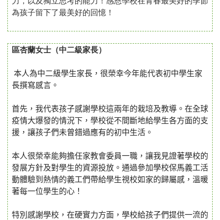
力，以及獨立思考的能力！感恩學校在青春最美好的季節
為孩子留下了最美好的回憶！
（中二級家長）
區杏蘭女士
本人為
中二級學生
家長，很榮幸今年能代表初中學生家
長撰寫感言。
首先，我代表孩子感謝學校這兩年的栽培及教導。在全球
疫情大
爆發的情況下，學校從不間斷地給學生各方面的支
援，讓孩子們未曾錯過應有的初中生活。
本人很榮幸能夠擔任家教會委員一職，讓我
見證著
學校的
發展方針及對學生的資源投放。通過參加學校保馬義工活
動
體
驗到熱情的義工們帶給
學生視校如
家的歸屬感，溫暖
著每一位學生的心！
特別感謝學校，在硬實力方面，學校給孩子們提供一流的