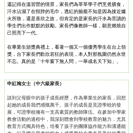
還記得在溫習營的情景，家長們為莘莘學子們烹煮膳食，
汗水沾濕了在頸脖的毛巾，透紅的臉龐不知是因為接近爐
火所致，還是喜欣之故，但肯定的是家長的汗水為苦讀的
學生們出作默默的鼓勵。家長們像教師一樣，願意燃燒自
己照亮下一代。
在畢業生頒獎典禮上，看著一個又一個優秀學生在台上領
獎，台下家長們歡欣若狂的表現，本人對那氛圍仍然永世
不忘。真的是「十年窗下無人問，一舉成名天下知」。
申紅梅女士（中六級家長）
談到父母眼中的孩子成長經歷，作為畢業生的家長，回想
起她的成長我們感慨萬千。孩子的成長是見證學校的發
展，可證學校擁有一支高素質的教師隊伍。在參加中學家
教會活動的過程中，我深刻體會到學校教育的魅力，尤其
教育方式獨具特色，培養了孩子的團隊協作能力和溝通能