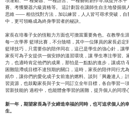
項運動、一
種樂器、一種語言、一種藝術創作等
;
或提升水平
賽、考獲樂器六級資格等。 這計劃旨在讓師生自主地發掘個
思維
——
相信找對方法，加以練習，人人皆可尋求突破，自
中，更可領略成為終身學習者的秘訣。
家長在培養子女的恆毅力方面也可擔當重要角色。在教學生
每一次學界
籃球比賽，不分陰晴，其中一位隊員的家長必定
籃球技巧，只需要你的陪伴同在，這已是學生的強心針，讓
家長可為子女提供一個安靜的溫習環境，讓 學生專注學習。
力，也適時肯定他們的成果，那怕是一點點的進步，讓成功 
困難阻滯或目標不達預期的關口，這時，家長的陪伴同行尤為
紙巾，讓你們的愛化成子女前進的燃料。談到「興趣達人」計
習資源，也鼓勵家長與子女一同訂立全年目標，各自學習一
習新技能的 過程中，也能體會學習的困難，提升個人的同理
新一年，期望家長為子女締造幸福的同時，也可追求個人的
生。