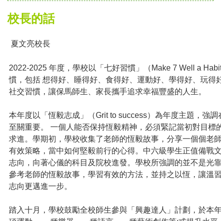
校長的話
夏文亮校長
2022-2025
年度，學校以「七好習慣」
（
Make 7 Well a Habi
慣，包括 想得好、睡得好、食得好、運動好、學得好、玩得
社交習慣，讓保馬師生、家長攜手追求幸福豐盛的人生。
本年度以「恆毅志成」
（
Grit to success
）
為年度主題，強調
至關重要。 一個人能否保持恆毅精神，必須緊記當初對目標
求進。學期初，學校收集了老師的恆毅故事，分享一個個老
有效策略，當中如何堅毅前行的心得。中六級學生正值備戰
志向，向著心儀的科目及院校進發。學校所強調的並不是光
參考老師的恆毅故事，學習有效的方法，並持之以恆，讓溫
志向更邁進一步。
踏入十月，學校鼓勵全校師生參與「興趣達人」計劃，於本