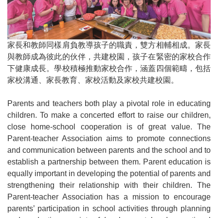
家長和教師同樣肩負教導孩子的職責，雙方相輔相成。家長
與教師成為彼此的伙伴，共建校園，孩子在緊密的家校合作
下健康成長。學校積極推動家校合作，涵蓋四個範疇，包括
家校溝通
、
家長教育
、
家校活動
及
家校共建校園。
Parents and teachers both play a pivotal role in educating
children. To make a concerted effort to raise our children,
close home-school cooperation is of great value. The
Parent-teacher Association aims to promote connections
and communication between parents and the school and to
establish a partnership between them. Parent education is
equally important in developing the potential of parents and
strengthening their relationship with their children. The
Parent-teacher Association has a mission to encourage
parents’ participation in school activities through planning