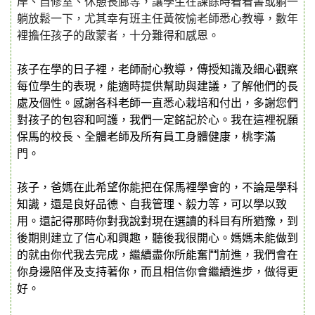
岸
、自修室、休憩長廊等，讓學生在課餘時看看書或躺一
躺放鬆一下，尤其
幸有
班主任黃筱愉老師
悉心
教
導
，數年
裡擔任孩子的啟蒙者，十分難得和感恩。
孩子在學的日子裡，老師耐心教導，傳授知識及細心觀察
每位學生的表現，能適時提供幫助與建議，了解他們的長
處及個性。感謝各科老師一直悉心栽培和付出，多謝您們
對
孩子
的包容和呵護，
我們
一定銘記於心。我在這裡祝願
保馬
的
校長、
全體老師及所有員工
身體健康，桃李滿
門。
孩子，
爸媽在此希望你能把在保馬裡學會的，不論是學科
知識，還是良好品德、自我管理、毅力等，可以學以致
用。還記得那時你對
我說對現在
選讀的科目有所猶豫，到
後期則建立了信心和興趣，聽後我很開心。媽媽未能做到
的就由你代我去完成，繼續盡你所能奮鬥前進，我們會在
你身邊陪伴及
支持著
你，而且相信你會繼續進步，做得更
好。